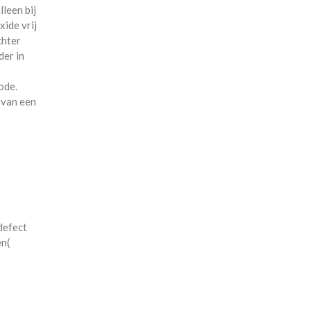
leen bij
ide vrij
chter
der in
ode.
 van een
defect
n(