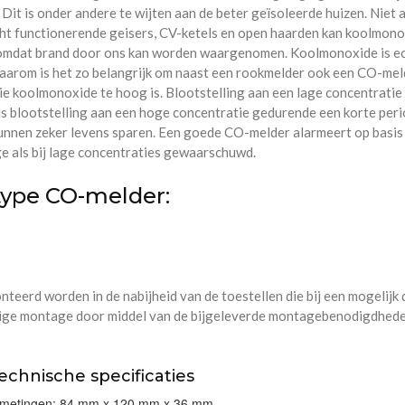
t is onder andere te wijten aan de beter geïsoleerde huizen. Niet al
cht functionerende geisers, CV-ketels en open haarden kan koolmonox
d, omdat brand door ons kan worden waargenomen. Koolmonoxide is e
Daarom is het zo belangrijk om naast een rookmelder ook een CO-mel
ie koolmonoxide te hoog is. Blootstelling aan een lage concentratie
als blootstelling aan een hoge concentratie gedurende een korte peri
kunnen zeker levens sparen. Een goede CO-melder alarmeert op basis
e als bij lage concentraties gewaarschuwd.
 type CO-melder:
erd worden in de nabijheid van de toestellen die bij een mogelijk 
ige montage door middel van de bijgeleverde montagebenodigdhede
echnische specificaties
fmetingen: 84 mm x 120 mm x 36 mm