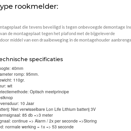
 type rookmelder:
tageplaat die tevens beveiligd is tegen onbevoegde demontage Inc
 van de montageplaat tegen het plafond met de bijgeleverde
r door middel van een draaibeweging in de montagehouder aanbreng
echnische specificaties
oogte: 40mm
iameter romp: 95mm.
wicht: 110gr.
eur: wit
tectiemethode: Optisch meetprincipe
estknop
evensduur: 10 Jaar
tterij: Niet verwisselbare Lon Life Lithium batterij 3V
armsignaal: 85 db =>3 meter
gnaal: continue => Alarm / 2x per seconde =>Storing
ed: normale werking = 1x => 53 seconde