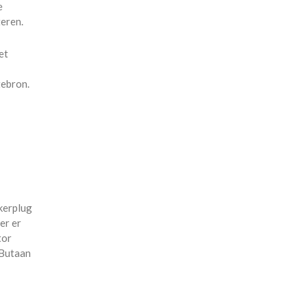
e
teren.
et
tebron.
kerplug
er er
tor
 Butaan