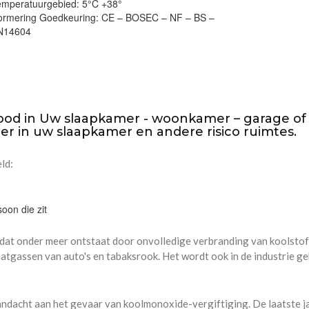
emperatuurgebied: 5°C +38°
ormering Goedkeuring: CE – BOSEC – NF – BS –
N14604
e dood in Uw slaapkamer - woonkamer – garage of
r in uw slaapkamer en andere risico ruimtes.
ld:
on die zit
 dat onder meer ontstaat door onvolledige verbranding van koolstof
aatgassen van auto's en tabaksrook. Het wordt ook in de industrie ge
andacht aan het gevaar van koolmonoxide-vergiftiging. De laatste j