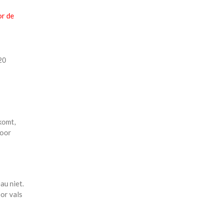
or de
20
komt,
voor
au niet.
or vals