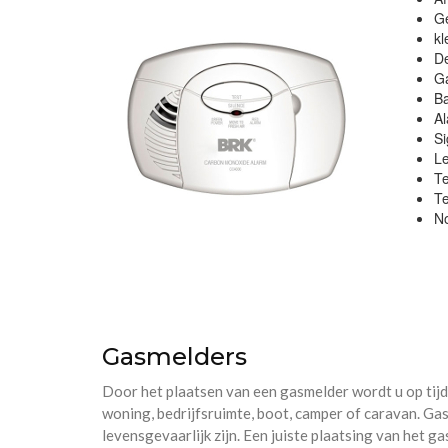
Ge
kl
De
Ga
Ba
Al
Si
Le
T
Te
N
Gasmelders
Door het plaatsen van een gasmelder wordt u op tij
woning, bedrijfsruimte, boot, camper of caravan. Gas
levensgevaarlijk zijn. Een juiste plaatsing van het g