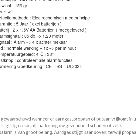
wicht : 156 gr.
eur: wit
tectiemethode : Electrochemisch meetprincipe
rantie : 5 Jaar ( excl batterijen )
tterij : 2 x 1.5V AA Batterijen ( meegeleverd )
armsignaal : 85 db => 1.20 meter
gnaal : Alarm => 4 x achter mekaar
d : normale werking = 1x => per minuut
emperatuurgebied: 4°C +38°
stknop : controleert alle alarmfuncties
ormering Goedkeuring : CE – BS – UL2034
d gewaarschuwd wanneer er aardgas, propaan of butaan vrijkomt in 
 is giftig en kan bij inademing uw gezondheid schaden of zelfs
asalarm is van groot belang. Aardgas stijgt naar boven, terwijl propa