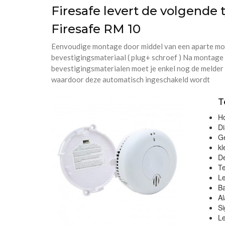
Firesafe levert de volgende
Firesafe RM 10
Eenvoudige montage door middel van een aparte mon
bevestigingsmateriaal ( plug+ schroef ) Na montage
bevestigingsmaterialen moet je enkel nog de melde
waardoor deze automatisch ingeschakeld wordt
T
H
D
Ge
kl
De
T
L
Ba
Al
Si
L