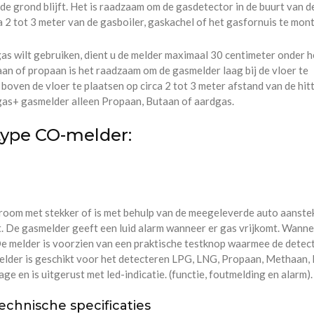
 de grond blijft. Het is raadzaam om de gasdetector in de buurt van d
a 2 tot 3 meter van de gasboiler, gaskachel of het gasfornuis te mon
as wilt gebruiken, dient u de melder maximaal 30 centimeter onder h
aan of propaan is het raadzaam om de gasmelder laag bij de vloer te
boven de vloer te plaatsen op circa 2 tot 3 meter afstand van de hit
gas+ gasmelder alleen Propaan, Butaan of aardgas.
 type CO-melder:
room met stekker of is met behulp van de meegeleverde auto aanste
t. De gasmelder geeft een luid alarm wanneer er gas vrijkomt. Wanne
 De melder is voorzien van een praktische testknop waarmee de detec
elder is geschikt voor het detecteren LPG, LNG, Propaan, Methaan,
 en is uitgerust met led-indicatie. (functie, foutmelding en alarm).
echnische specificaties