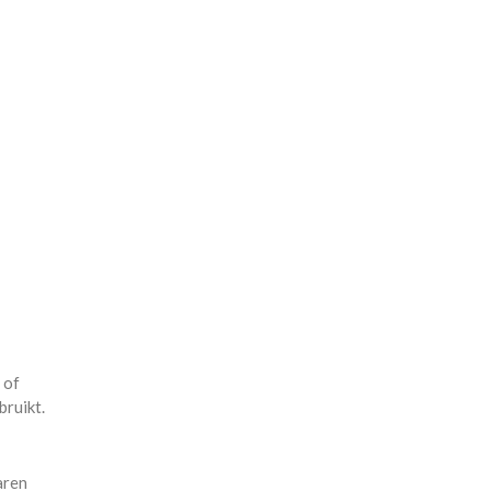
 of
bruikt.
aren